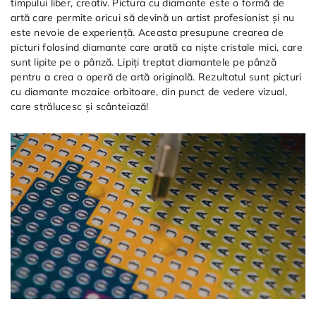
timpului liber, creativ. Pictura cu diamante este o formă de
artă care permite oricui să devină un artist profesionist și nu
este nevoie de experiență. Aceasta presupune crearea de
picturi folosind diamante care arată ca niște cristale mici, care
sunt lipite pe o pânză. Lipiți treptat diamantele pe pânză
pentru a crea o operă de artă originală. Rezultatul sunt picturi
cu diamante mozaice orbitoare, din punct de vedere vizual,
care strălucesc și scânteiază!