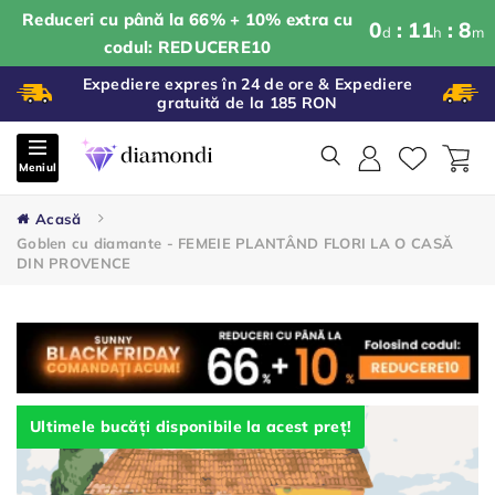
Reduceri cu până la 66% + 10% extra cu
0
:
11
:
8
d
h
m
codul: REDUCERE10
Expediere expres în 24 de ore & Expediere
gratuită de la 185 RON
Meniul
Acasă
Goblen cu diamante - FEMEIE PLANTÂND FLORI LA O CASĂ
DIN PROVENCE
Ultimele bucăți disponibile la acest preț!