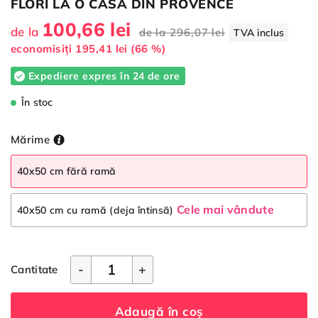
FLORI LA O CASĂ DIN PROVENCE
100,66 lei
de la
de la
296,07 lei
TVA inclus
economisiți
195,41 lei (66 %)
Expediere expres în 24 de ore
În stoc
Mărime
40x50 cm fără ramă
Cele mai vândute
40x50 cm cu ramă (deja întinsă)
-
+
Cantitate
Adaugă în coș