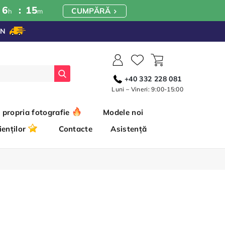
6
15
CUMPĂRĂ
h
m
ON
Căutați
+40 332 228 081
Luni – Vineri: 9:00-15:00
 propria fotografie
Modele noi
ienților
Contacte
Asistență