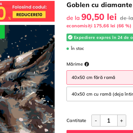
Goblen cu diamante
90,50 lei
de la
de l
economisiți
175,66 lei (66 %)
!
Expediere expres în 24 de o
În stoc
Mărime
40x50 cm fără ramă
40x50 cm cu ramă (deja înt
-
+
Cantitate