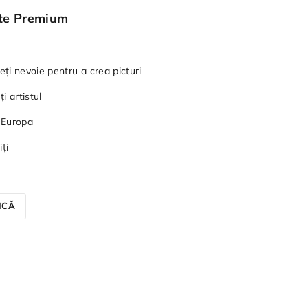
nte Premium
eți nevoie pentru a crea picturi
i artistul
 Europa
ți
ICĂ