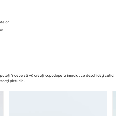
telor
um
să puteți începe să vă creați capodopera imediat ce deschideți cutia
eați picturile.