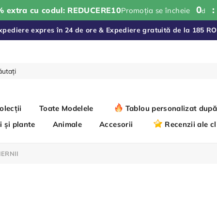
0
% extra cu codul: REDUCERE10
Promoția se încheie
d
xpediere expres în 24 de ore & Expediere gratuită de la 185 R
olecții
Toate Modelele
Tablou personalizat după
i și plante
Animale
Accesorii
Recenzii ale cl
IERNII