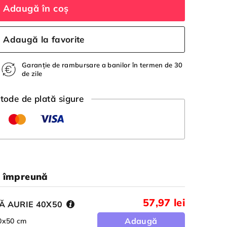
Adaugă în coș
Adaugă la favorite
Garanție de rambursare a banilor în termen de 30
de zile
tode de plată sigure
ă împreună
57,97 lei
Ă AURIE 40X50
Adaugă
40x50 cm