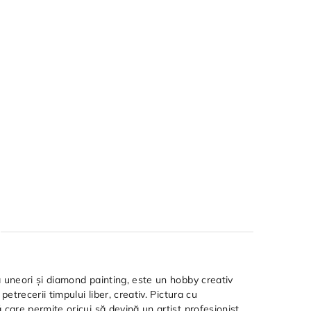
 uneori și diamond painting, este un hobby creativ
etrecerii timpului liber, creativ. Pictura cu
care permite oricui să devină un artist profesionist