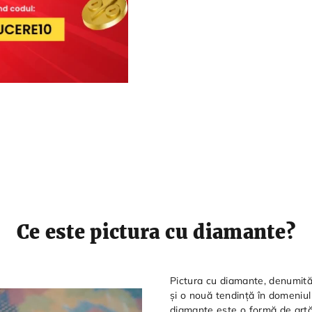
Ce este pictura cu diamante?
Pictura cu diamante, denumită
și o nouă tendință în domeniul p
diamante este o formă de artă 