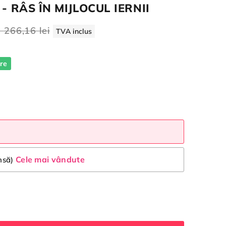
 - RÂS ÎN MIJLOCUL IERNII
a
266,16 lei
TVA inclus
re
Cele mai vândute
insă)