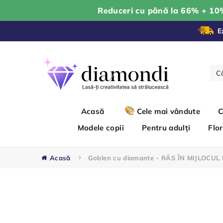
Reduceri cu până la 66% + 10
E
Acasă
Cele mai vândute
C
Modele copii
Pentru adulți
Flor
Acasă
Goblen cu diamante - RÂS ÎN MIJLOCUL 