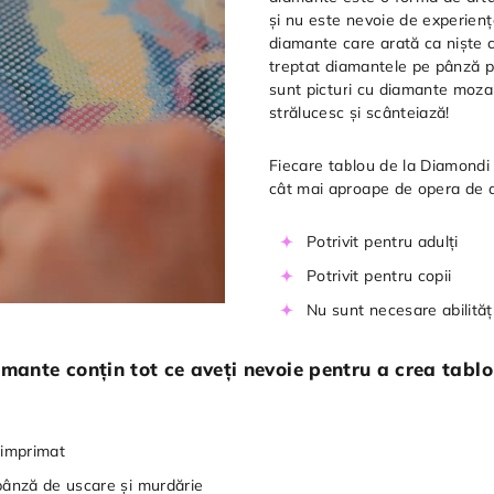
și nu este nevoie de experienț
diamante care arată ca niște cr
treptat diamantele pe pânză pe
sunt picturi cu diamante mozai
strălucesc și scânteiază!
Fiecare tablou de la Diamondi 
cât mai aproape de opera de ar
Potrivit pentru adulți
Potrivit pentru copii
Nu sunt necesare abilități
mante conțin tot ce aveți nevoie pentru a crea tablo
eimprimat
 pânză de uscare și murdărie